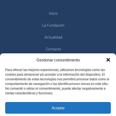
Inicio
La Fundación
Actualidad
Contacto
Gestionar consentimiento
INFORMACIÓN
Para ofrecer las mejores experiencias, utilizamos tecnologías como las
cookies para almacenar y/o acceder a la información del dispositivo. El
consentimiento de estas tecnologías nos permitirá procesar datos como el
comportamiento de navegación o las identificaciones únicas en este sitio.
No consentir o retirar el consentimiento, puede afectar negativamente a
Política de Privacidad
ciertas características y funciones.
Condiciones de Uso
Aceptar
Aviso Legal