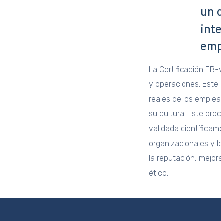
un 
int
emp
La Certificación EB-
y operaciones. Este 
reales de los emple
su cultura. Este pro
validada científicam
organizacionales y l
la reputación, mejor
ético.