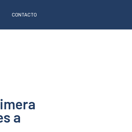
CONTACTO
rimera
es a